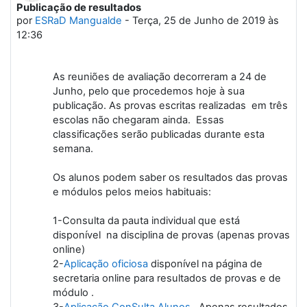
Publicação de resultados
Número de respostas: 0
por
ESRaD Mangualde
-
Terça, 25 de Junho de 2019 às
12:36
As reuniões de avaliação decorreram a 24 de
Junho, pelo que procedemos hoje à sua
publicação. As provas escritas realizadas em três
escolas não chegaram ainda. Essas
classificações serão publicadas durante esta
semana.
Os alunos podem saber os resultados das provas
e módulos pelos meios habituais:
1-Consulta da pauta individual que está
disponível na disciplina de provas (apenas provas
online)
2-
Aplicação oficiosa
disponível na página de
secretaria online para resultados de provas e de
módulo .
3-
Aplicação ConSulta Alunos
. Apenas resultados