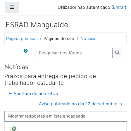
Ir para o conteúdo principal
Painel lateral
Utilizador não autenticado (
Entrar
)
ESRAD Mangualde
Página principal
Páginas do site
Notícias
Pesquisar nos fóruns
Pesqui
Notícias
Prazos para entrega de pedido de
trabalhador estudante
← Abertura do ano letivo
Aviso publicado no dia 22 de setembro →
Modo de visualização