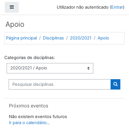
Ir para o conteúdo principal
Painel lateral
Utilizador não autenticado (
Entrar
)
Apoio
Página principal
Disciplinas
2020/2021
Apoio
Categorias de disciplinas:
Pesquisar disciplinas
Pesquis
Ignorar Próximos eventos
Próximos eventos
Não existem eventos futuros
Ir para o calendário...