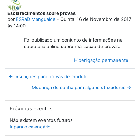
Esclarecimentos sobre provas
Número de respostas: 0
por
ESRaD Mangualde
-
Quinta, 16 de Novembro de 2017
às 14:00
Foi publicado um conjunto de informações na
secretaria online sobre realização de provas.
Hiperligação permanente
← Inscrições para provas de módulo
Mudança de senha para alguns utilizadores →
Ignorar Próximos eventos
Próximos eventos
Não existem eventos futuros
Ir para o calendário...